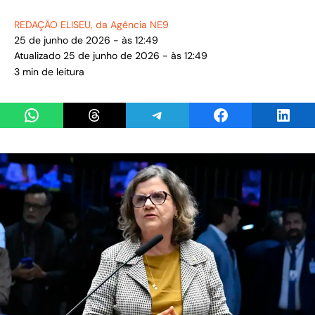
REDAÇÃO ELISEU
, da Agência NE9
25 de junho de 2026 - às 12:49
Atualizado 25 de junho de 2026 - às 12:49
3 min de leitura
Share on WhatsApp
Share on Threads
Share on Telegram
Share on Facebook
Share 