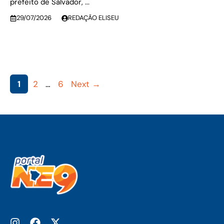
prefeito de Salvador, ...
29/07/2026
REDAÇÃO ELISEU
Page
Page
Page
1
2
…
6
Next
→