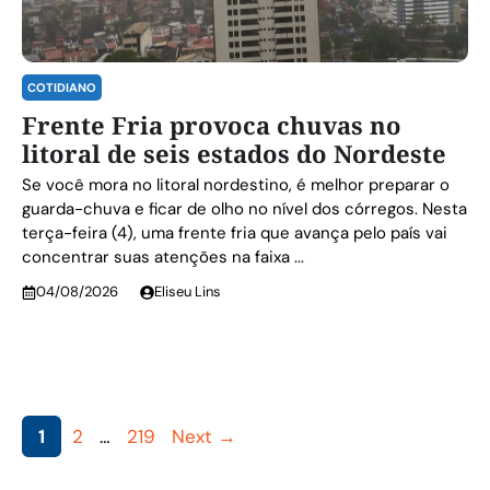
COTIDIANO
Frente Fria provoca chuvas no
litoral de seis estados do Nordeste
Se você mora no litoral nordestino, é melhor preparar o
guarda-chuva e ficar de olho no nível dos córregos. Nesta
terça-feira (4), uma frente fria que avança pelo país vai
concentrar suas atenções na faixa ...
04/08/2026
Eliseu Lins
Page
Page
Page
1
2
…
219
Next
→