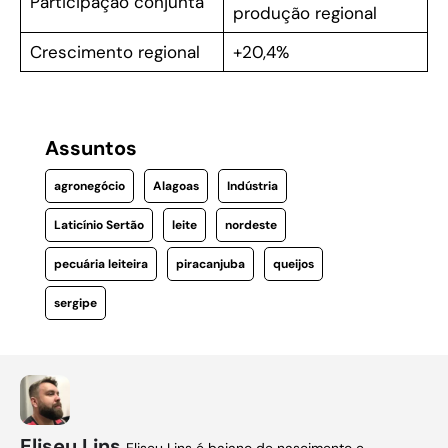
Participação conjunta
produção regional
Crescimento regional
+20,4%
Assuntos
agronegócio
Alagoas
Indústria
Laticínio Sertão
leite
nordeste
pecuária leiteira
piracanjuba
queijos
sergipe
Eliseu Lins