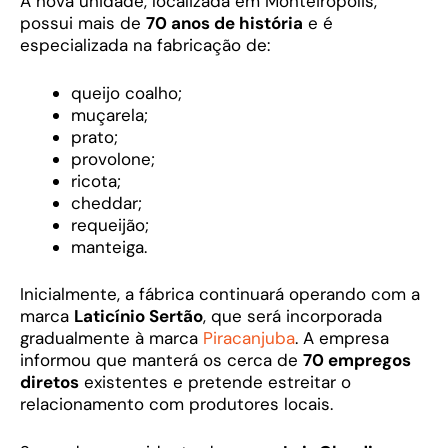
A nova unidade, localizada em Monteirópolis,
possui mais de
70 anos de história
e é
especializada na fabricação de:
queijo coalho;
muçarela;
prato;
provolone;
ricota;
cheddar;
requeijão;
manteiga.
Inicialmente, a fábrica continuará operando com a
marca
Laticínio Sertão
, que será incorporada
gradualmente à marca
Piracanjuba
. A empresa
informou que manterá os cerca de
70 empregos
diretos
existentes e pretende estreitar o
relacionamento com produtores locais.