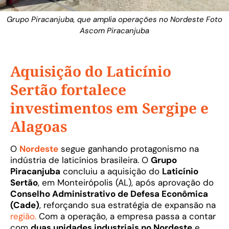
Grupo Piracanjuba, que amplia operações no Nordeste Foto
Ascom Piracanjuba
Aquisição do Laticínio
Sertão fortalece
investimentos em Sergipe e
Alagoas
O
Nordeste
segue ganhando protagonismo na
indústria de laticínios brasileira. O
Grupo
Piracanjuba
concluiu a aquisição do
Laticínio
Sertão
, em Monteirópolis (AL), após aprovação do
Conselho Administrativo de Defesa Econômica
(Cade)
, reforçando sua estratégia de expansão na
região.
Com a operação, a empresa passa a contar
com
duas unidades industriais no Nordeste
e