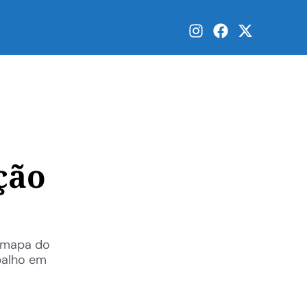
ção
o mapa do
balho em