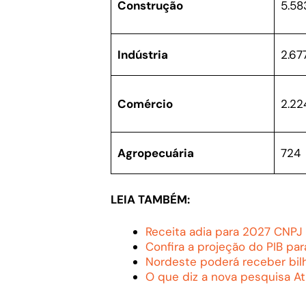
Construção
5.58
Indústria
2.67
Comércio
2.22
Agropecuária
724
LEIA TAMBÉM:
Receita adia para 2027 CNPJ
Confira a projeção do PIB p
Nordeste poderá receber bil
O que diz a nova pesquisa Atl