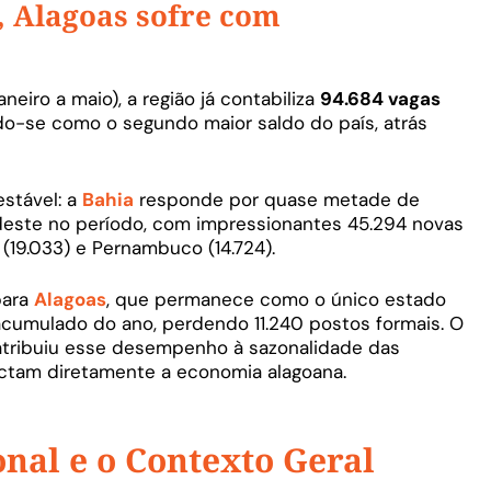
, Alagoas sofre com
iro a maio), a região já contabiliza
94.684 vagas
do-se como o segundo maior saldo do país, atrás
estável: a
Bahia
responde por quase metade de
este no período, com impressionantes 45.294 novas
(19.033) e Pernambuco (14.724).
para
Alagoas
, que permanece como o único estado
acumulado do ano, perdendo 11.240 postos formais. O
, atribuiu esse desempenho à sazonalidade das
actam diretamente a economia alagoana.
nal e o Contexto Geral