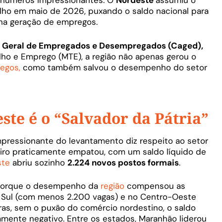
números impressionantes. O
Nordeste
assumiu o
ho em maio de 2026, puxando o saldo nacional para
 na geração de empregos.
 Geral de Empregados e Desempregados (Caged),
alho e Emprego (MTE), a região não apenas gerou o
egos,
como também salvou o desempenho do setor
te é o “Salvador da Pátria”
pressionante do levantamento diz respeito ao setor
eiro praticamente empatou, com um saldo líquido de
ste
abriu sozinho
2.224 novos postos formais
.
el porque o desempenho da
região
compensou as
no Sul (com menos 2.200 vagas) e no Centro-Oeste
ras, sem o puxão do comércio nordestino, o saldo
amente negativo. Entre os estados, Maranhão liderou