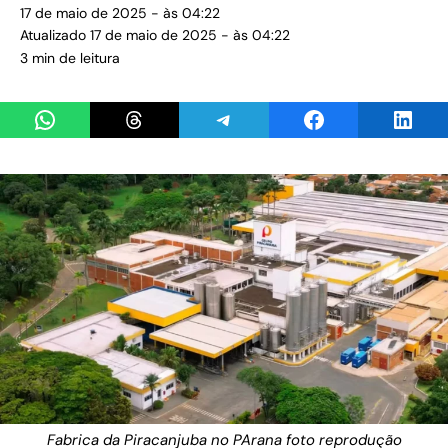
17 de maio de 2025 - às 04:22
Atualizado 17 de maio de 2025 - às 04:22
3 min de leitura
Share on WhatsApp
Share on Threads
Share on Telegram
Share on Facebook
Share 
Fabrica da Piracanjuba no PArana foto reprodução