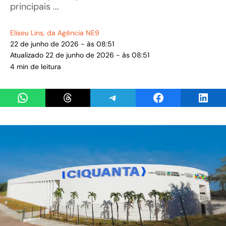
principais ...
Eliseu Lins
, da Agência NE9
22 de junho de 2026 - às 08:51
Atualizado 22 de junho de 2026 - às 08:51
4 min de leitura
Share on WhatsApp
Share on Threads
Share on Telegram
Share on Facebook
Share 