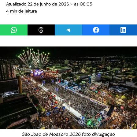
Atualizado 22 de junho de 2026 - às 08:05
4 min de leitura
Share on WhatsApp
Share on Threads
Share on Telegram
Share on Facebook
Share 
São Joao de Mossoro 2026 foto divulgação