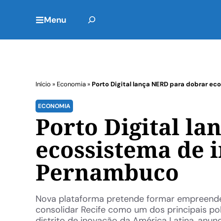
Menu
Início
»
Economia
»
Porto Digital lança NERD para dobrar 
ECONOMIA
Porto Digital l
ecossistema de 
Pernambuco
Nova plataforma pretende formar empreended
consolidar Recife como um dos principais polo
distrito de inovação da América Latina, anunci