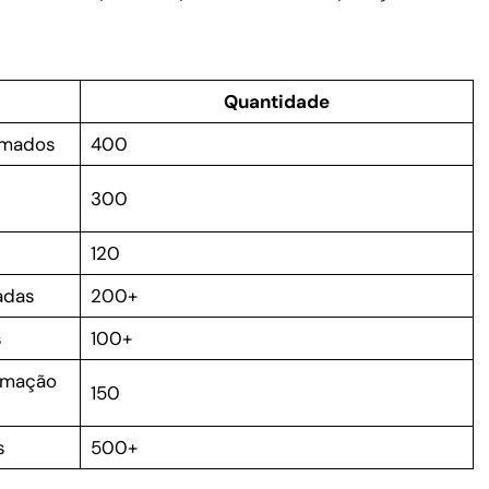
Quantidade
rmados
400
300
120
adas
200+
s
100+
rmação
150
s
500+