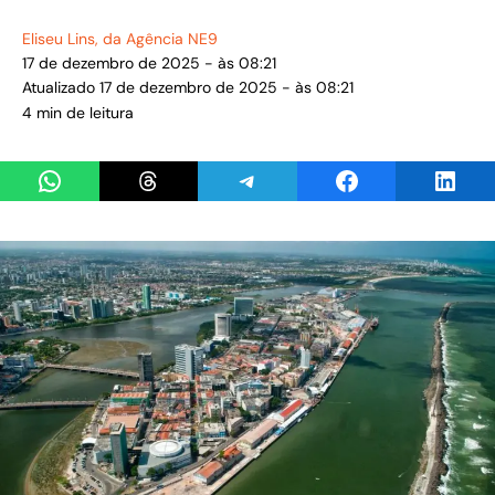
Eliseu Lins
, da Agência NE9
17 de dezembro de 2025 - às 08:21
Atualizado 17 de dezembro de 2025 - às 08:21
4 min de leitura
Share on WhatsApp
Share on Threads
Share on Telegram
Share on Facebook
Share 