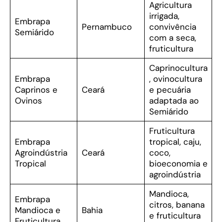
Agricultura
irrigada,
Embrapa
Pernambuco
convivência
Semiárido
com a seca,
fruticultura
Caprinocultura
Embrapa
, ovinocultura
Caprinos e
Ceará
e pecuária
Ovinos
adaptada ao
Semiárido
Fruticultura
Embrapa
tropical, caju,
Agroindústria
Ceará
coco,
Tropical
bioeconomia e
agroindústria
Mandioca,
Embrapa
citros, banana
Mandioca e
Bahia
e fruticultura
Fruticultura