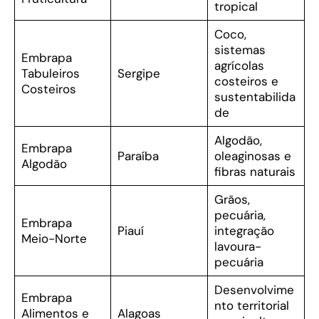
tropical
Coco,
sistemas
Embrapa
agrícolas
Tabuleiros
Sergipe
costeiros e
Costeiros
sustentabilida
de
Algodão,
Embrapa
Paraíba
oleaginosas e
Algodão
fibras naturais
Grãos,
pecuária,
Embrapa
Piauí
integração
Meio-Norte
lavoura-
pecuária
Desenvolvime
Embrapa
nto territorial
Alimentos e
Alagoas