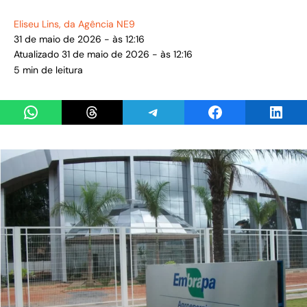
Eliseu Lins
, da Agência NE9
31 de maio de 2026 - às 12:16
Atualizado 31 de maio de 2026 - às 12:16
5 min de leitura
Share on WhatsApp
Share on Threads
Share on Telegram
Share on Facebook
Share 