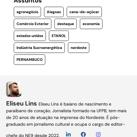
Assuntos
agronegócio
Alagoas
cana-de-açúcar
Comércio Exterior
destaque
economia
estados unidos
ETANOL
Indústria Sucroenergética
nordeste
PERNAMBUCO
Eliseu Lins
Eliseu Lins é baiano de nascimento e
paraibano de coração. Jornalista formado na UFPB, tem mais
de 20 anos de atuação na imprensa do Nordeste. É pós-
graduado em jornalismo cultural e ocupa o cargo de editor-
chefe do NE9 desde 2022.