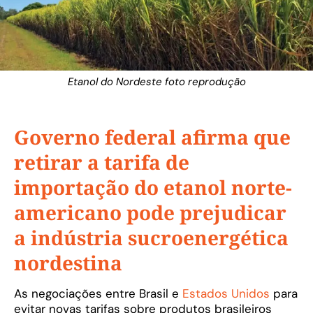
Etanol do Nordeste foto reprodução
Governo federal afirma que
retirar a tarifa de
importação do etanol norte-
americano pode prejudicar
a indústria sucroenergética
nordestina
As negociações entre Brasil e
Estados Unidos
para
evitar novas tarifas sobre produtos brasileiros