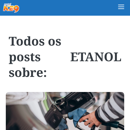
M
ETANOL