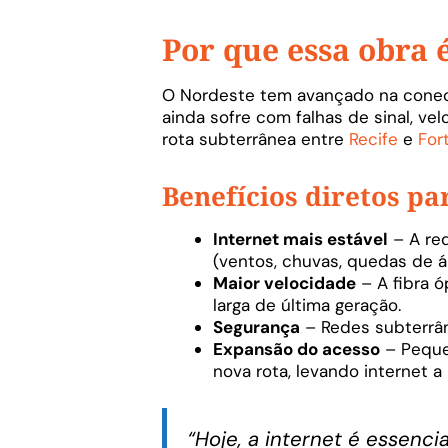
Por que essa obra 
O Nordeste tem avançado na conecti
ainda sofre com falhas de sinal, ve
rota subterrânea entre
Recife
e
For
Benefícios diretos pa
Internet mais estável
– A red
(ventos, chuvas, quedas de á
Maior velocidade
– A fibra 
larga de última geração.
Segurança
– Redes subterrân
Expansão do acesso
– Peque
nova rota, levando internet a
“Hoje, a internet é essenci