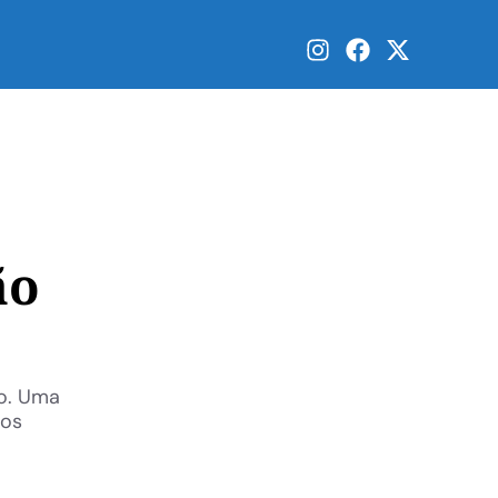
ão
lo. Uma
mos