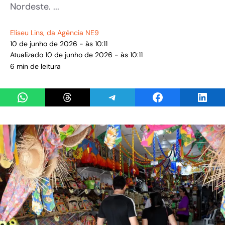
Nordeste. ...
Eliseu Lins
, da Agência NE9
10 de junho de 2026 - às 10:11
Atualizado 10 de junho de 2026 - às 10:11
6 min de leitura
Share on WhatsApp
Share on Threads
Share on Telegram
Share on Facebook
Share 