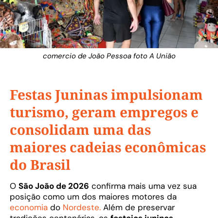
comercio de João Pessoa foto A União
Festas Juninas impulsionam
turismo, geram empregos e
consolidam uma das
maiores cadeias econômicas
do Brasil
O
São João de 2026
confirma mais uma vez sua
posição como um dos maiores motores da
economia
do
Nordeste.
Além de preservar
tradições centenárias, os
festejos juninos