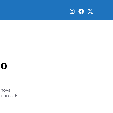
no
 nova
bores. É