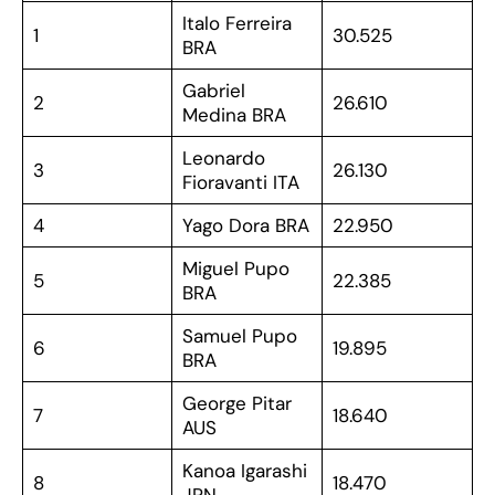
Italo Ferreira
1
30.525
BRA
Gabriel
2
26.610
Medina BRA
Leonardo
3
26.130
Fioravanti ITA
4
Yago Dora BRA
22.950
Miguel Pupo
5
22.385
BRA
Samuel Pupo
6
19.895
BRA
George Pitar
7
18.640
AUS
Kanoa Igarashi
8
18.470