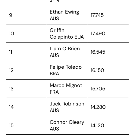
JPN
Ethan Ewing
9
17.745
AUS
Griffin
10
17.490
Colapinto EUA
Liam O Brien
11
16.545
AUS
Felipe Toledo
12
16.150
BRA
Marco Mignot
13
15.705
FRA
Jack Robinson
14
14.280
AUS
Connor Oleary
15
14.120
AUS