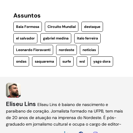
Assuntos
Baía Formosa
Circuito Mundial
destaque
el salvador
gabriel medina
italo ferreira
Leonardo Fioravanti
nordeste
notícias
ondas
saquarema
surfe
wsl
yago dora
Eliseu Lins
Eliseu Lins é baiano de nascimento e
paraibano de coração. Jornalista formado na UFPB, tem mais
de 20 anos de atuação na imprensa do Nordeste. É pós-
graduado em jornalismo cultural e ocupa o cargo de editor-