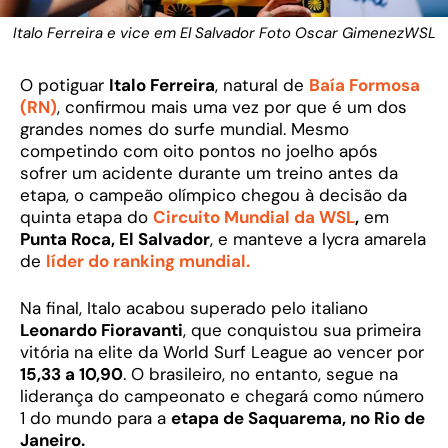
Italo Ferreira e vice em El Salvador Foto Oscar GimenezWSL
O potiguar
Italo Ferreira
, natural de
Baía Formosa
(RN)
, confirmou mais uma vez por que é um dos
grandes nomes do surfe mundial. Mesmo
competindo com oito pontos no joelho após
sofrer um acidente durante um treino antes da
etapa, o campeão olímpico chegou à decisão da
quinta etapa do
Circuito Mundial da WSL
,
em
Punta Roca, El Salvador
, e manteve a lycra amarela
de
líder do ranking mundial.
Na final, Italo acabou superado pelo italiano
Leonardo Fioravanti
, que conquistou sua primeira
vitória na elite da World Surf League ao vencer por
15,33 a 10,90
. O brasileiro, no entanto, segue na
liderança do campeonato e chegará como número
1 do mundo para a
etapa de Saquarema, no Rio de
Janeiro.