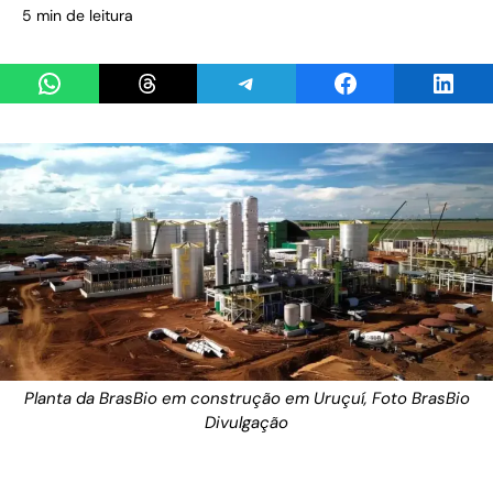
5 min de leitura
Share on WhatsApp
Share on Threads
Share on Telegram
Share on Facebook
Share 
Planta da BrasBio em construção em Uruçuí, Foto BrasBio
Divulgação