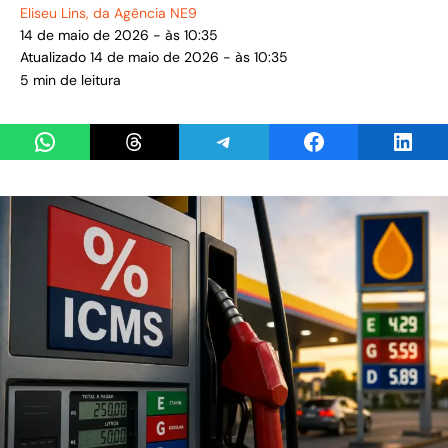
Eliseu Lins
, da Agência NE9
14 de maio de 2026 - às 10:35
Atualizado 14 de maio de 2026 - às 10:35
5 min de leitura
Share on WhatsApp
Share on Threads
Share on Telegram
Share on Facebook
Share 