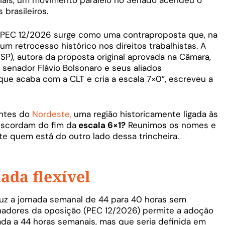
 brasileiros.
 PEC 12/2026 surge como uma contraproposta que, na
um retrocesso histórico nos direitos trabalhistas. A
-SP), autora da proposta original aprovada na Câmara,
O senador Flávio Bolsonaro e seus aliados
e acaba com a CLT e cria a escala 7×0”, escreveu a
antes do
Nordeste,
uma região historicamente ligada às
 discordam do fim da
escala 6×1?
Reunimos os nomes e
e quem está do outro lado dessa trincheira.
ada flexível
uz a jornada semanal de 44 para 40 horas sem
enadores da oposição (PEC 12/2026) permite a adoção
tada a 44 horas semanais, mas que seria definida em