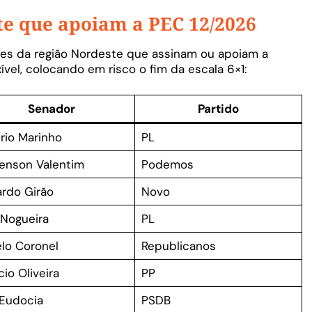
e que apoiam a PEC 12/2026
res da região Nordeste que assinam ou apoiam a
ível, colocando em risco o fim da escala 6×1:
Senador
Partido
rio Marinho
PL
enson Valentim
Podemos
rdo Girão
Novo
 Nogueira
PL
lo Coronel
Republicanos
cio Oliveira
PP
 Eudocia
PSDB