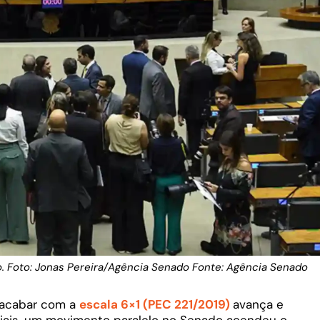
 Foto: Jonas Pereira/Agência Senado Fonte: Agência Senado
 acabar com a
escala 6×1 (PEC 221/2019)
avança e
ciais, um movimento paralelo no Senado acendeu o