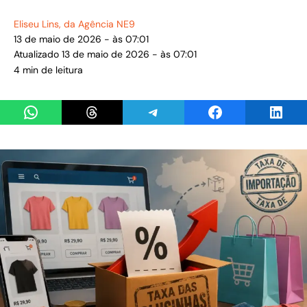
Eliseu Lins
, da Agência NE9
13 de maio de 2026 - às 07:01
Atualizado 13 de maio de 2026 - às 07:01
4 min de leitura
Share on WhatsApp
Share on Threads
Share on Telegram
Share on Facebook
Share 