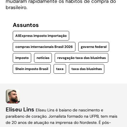
mudaram rapidamente os hábitos de compra do
brasileiro.
Assuntos
AliExpress imposto importação
compras internacionais Brasil 2026
governo federal
imposto
notícias
revogação taxa das blusinhas
Shein imposto Brasil
taxa
taxa das blusinhas
Eliseu Lins
Eliseu Lins é baiano de nascimento e
paraibano de coração. Jornalista formado na UFPB, tem mais
de 20 anos de atuação na imprensa do Nordeste. É pós-