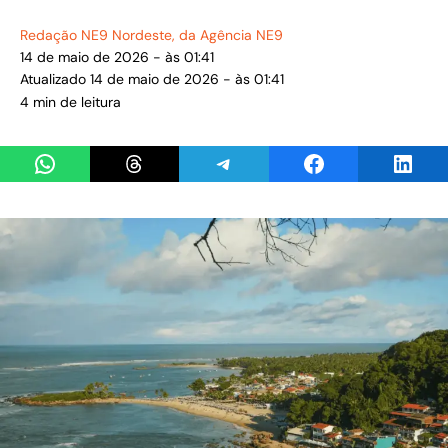
Redação NE9 Nordeste
, da Agência NE9
14 de maio de 2026 - às 01:41
Atualizado 14 de maio de 2026 - às 01:41
4 min de leitura
Share on WhatsApp
Share on Threads
Share on Telegram
Share on Facebook
Share 