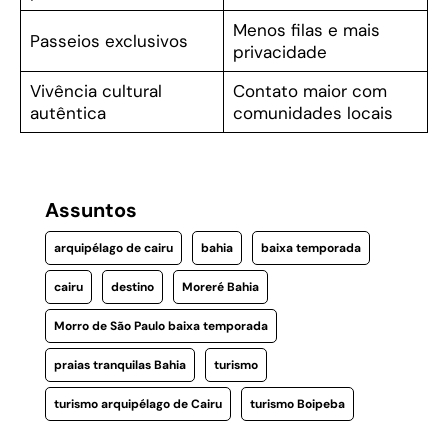
Menos filas e mais
Passeios exclusivos
privacidade
Vivência cultural
Contato maior com
autêntica
comunidades locais
Assuntos
arquipélago de cairu
bahia
baixa temporada
cairu
destino
Moreré Bahia
Morro de São Paulo baixa temporada
praias tranquilas Bahia
turismo
turismo arquipélago de Cairu
turismo Boipeba