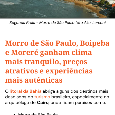
Segunda Praia - Morro de São Paulo foto Alex Lemoni
Morro de São Paulo, Boipeba
e Moreré ganham clima
mais tranquilo, preços
atrativos e experiências
mais autênticas
O
litoral da Bahia
abriga alguns dos destinos mais
desejados do
turismo
brasileiro, especialmente no
arquipélago de
Cairu
, onde ficam paraísos como:
Morro de São Paulo