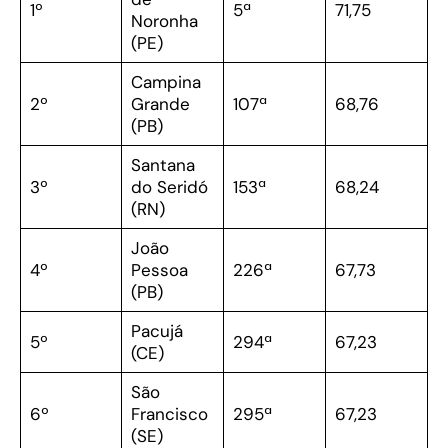
1º
5ª
71,75
Noronha
(PE)
Campina
2º
Grande
107ª
68,76
(PB)
Santana
3º
do Seridó
153ª
68,24
(RN)
João
4º
Pessoa
226ª
67,73
(PB)
Pacujá
5º
294ª
67,23
(CE)
São
6º
Francisco
295ª
67,23
(SE)