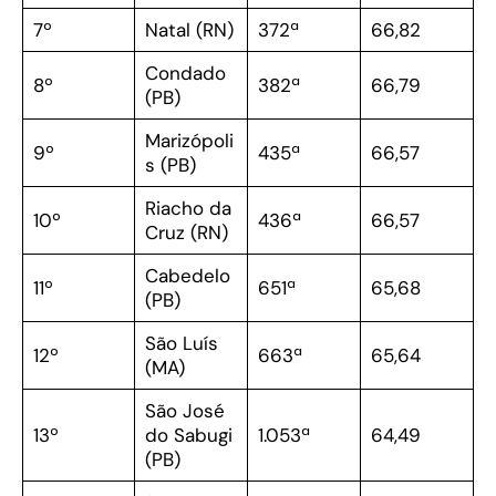
7º
Natal (RN)
372ª
66,82
Condado
8º
382ª
66,79
(PB)
Marizópoli
9º
435ª
66,57
s (PB)
Riacho da
10º
436ª
66,57
Cruz (RN)
Cabedelo
11º
651ª
65,68
(PB)
São Luís
12º
663ª
65,64
(MA)
São José
13º
do Sabugi
1.053ª
64,49
(PB)