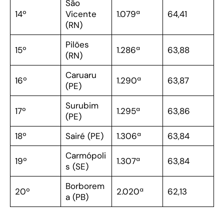
São
14º
Vicente
1.079ª
64,41
(RN)
Pilões
15º
1.286ª
63,88
(RN)
Caruaru
16º
1.290ª
63,87
(PE)
Surubim
17º
1.295ª
63,86
(PE)
18º
Sairé (PE)
1.306ª
63,84
Carmópoli
19º
1.307ª
63,84
s (SE)
Borborem
20º
2.020ª
62,13
a (PB)