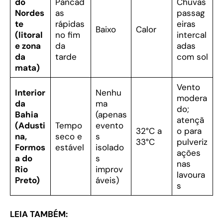
do
Pancad
Chuvas
Nordes
as
passag
te
rápidas
eiras
Baixo
Calor
(litoral
no fim
intercal
e zona
da
adas
da
tarde
com sol
mata)
Vento
Interior
Nenhu
modera
da
ma
do;
Bahia
(apenas
atençã
(Adusti
Tempo
evento
32°C a
o para
na,
seco e
s
33°C
pulveriz
Formos
estável
isolado
ações
a do
s
nas
Rio
improv
lavoura
Preto)
áveis)
s
LEIA TAMBÉM: