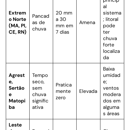
princip
al
Extrem
20 mm
sistema
Pancad
o Norte
a 30
; litoral
as de
Amena
(MA, PI,
mm em
pode
chuva
CE, RN)
7 dias
ter
chuva
forte
localiza
da
Baixa
Agrest
Tempo
umidad
e,
seco,
e;
Pratica
Sertão
sem
ventos
mente
Elevada
e
chuva
modera
zero
Matopi
signific
dos em
ba
ativa
alguma
s áreas
Leste