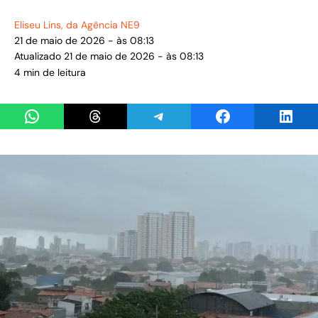
Eliseu Lins
, da Agência NE9
21 de maio de 2026 - às 08:13
Atualizado 21 de maio de 2026 - às 08:13
4 min de leitura
Share on WhatsApp
Share on Threads
Share on Telegram
Share on Facebook
Share 