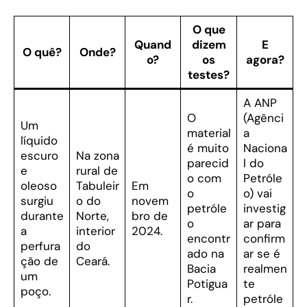
O que
Quand
dizem
E
O quê?
Onde?
o?
os
agora?
testes?
A ANP
O
(Agênci
Um
material
a
líquido
é muito
Naciona
escuro
Na zona
parecid
l do
e
rural de
o com
Petróle
oleoso
Tabuleir
Em
o
o) vai
surgiu
o do
novem
petróle
investig
durante
Norte,
bro de
o
ar para
a
interior
2024.
encontr
confirm
perfura
do
ado na
ar se é
ção de
Ceará.
Bacia
realmen
um
Potigua
te
poço.
r.
petróle