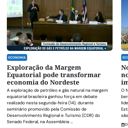
ECONOMIA
EC
Exploração da Margem
No
Equatorial pode transformar
no
economia do Nordeste
i
A exploração de petróleo e gás natural na margem
O 
equatorial brasileira ganhou força em debate
ber
realizado nesta segunda-feira (14), durante
lid
seminário promovido pela Comissão de
Est
Desenvolvimento Regional e Turismo (CDR) do
são
Senado Federal, na Assembleia ...
0