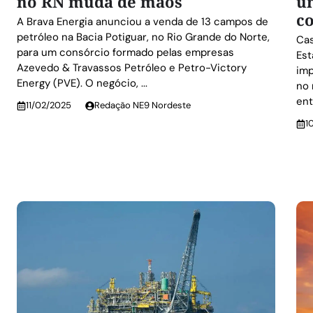
no RN muda de mãos
u
c
A Brava Energia anunciou a venda de 13 campos de
petróleo na Bacia Potiguar, no Rio Grande do Norte,
Cas
para um consórcio formado pelas empresas
Est
Azevedo & Travassos Petróleo e Petro-Victory
imp
Energy (PVE). O negócio, ...
no 
ent
11/02/2025
Redação NE9 Nordeste
1