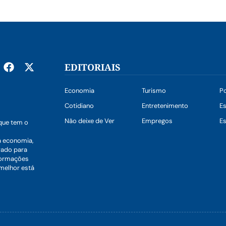
EDITORIAIS
Economia
Turismo
Po
Cotidiano
Entretenimento
E
Não deixe de Ver
Empregos
Es
que tem o
a economia,
vado para
nformações
 melhor está