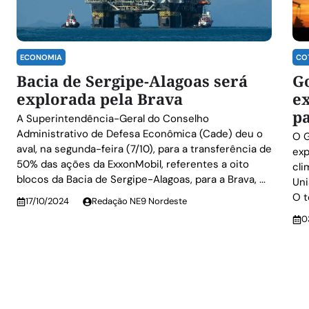
ECONOMIA
CO
Bacia de Sergipe-Alagoas será
G
explorada pela Brava
ex
pa
A Superintendência-Geral do Conselho
Administrativo de Defesa Econômica (Cade) deu o
O 
aval, na segunda-feira (7/10), para a transferência de
exp
50% das ações da ExxonMobil, referentes a oito
cli
blocos da Bacia de Sergipe-Alagoas, para a Brava, ...
Uni
O t
17/10/2024
Redação NE9 Nordeste
0