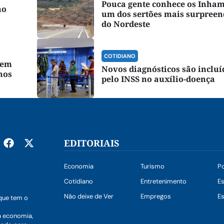
Pouca gente conhece os Inha
no
um dos sertões mais surpreen
do Nordeste
COTIDIANO
tem
Novos diagnósticos são incluí
nos
pelo INSS no auxílio-doença
EDITORIAIS
Economia
Turismo
Po
Cotidiano
Entretenimento
E
Não deixe de Ver
Empregos
Es
que tem o
a economia,