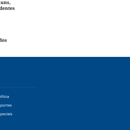
muns,
dentes
dos
lítica
sportes
peciais