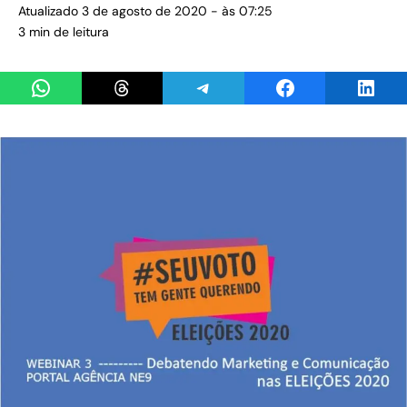
Atualizado 3 de agosto de 2020 - às 07:25
3 min de leitura
Share on WhatsApp
Share on Threads
Share on Telegram
Share on Facebook
Share 