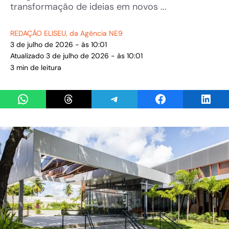
transformação de ideias em novos ...
REDAÇÃO ELISEU
, da Agência NE9
3 de julho de 2026 - às 10:01
Atualizado 3 de julho de 2026 - às 10:01
3 min de leitura
Share on WhatsApp
Share on Threads
Share on Telegram
Share on Facebook
Share 