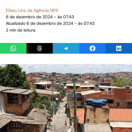
Eliseu Lins
, da Agência NE9
6 de dezembro de 2024 - às 07:43
Atualizado 6 de dezembro de 2024 - às 07:43
2 min de leitura
Share on WhatsApp
Share on Threads
Share on Telegram
Share on Facebook
Share 