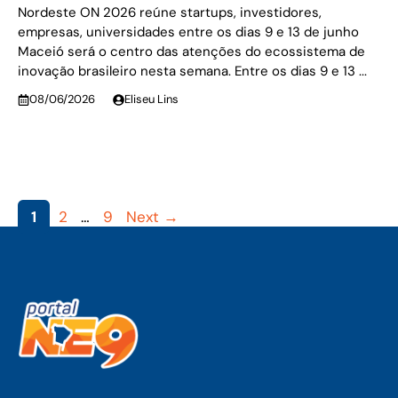
Nordeste ON 2026 reúne startups, investidores,
empresas, universidades entre os dias 9 e 13 de junho
Maceió será o centro das atenções do ecossistema de
inovação brasileiro nesta semana. Entre os dias 9 e 13 ...
08/06/2026
Eliseu Lins
Page
Page
Page
1
2
…
9
Next
→