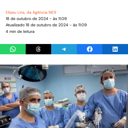
Eliseu Lins
, da Agência NE9
18 de outubro de 2024 - às 11:09
Atualizado 18 de outubro de 2024 - às 11:09
4 min de leitura
Share on WhatsApp
Share on Threads
Share on Telegram
Share on Facebook
Share 