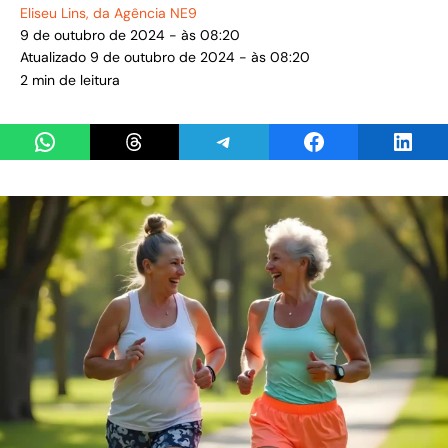
Eliseu Lins
, da Agência NE9
9 de outubro de 2024 - às 08:20
Atualizado 9 de outubro de 2024 - às 08:20
2 min de leitura
Share on WhatsApp
Share on Threads
Share on Telegram
Share on Facebook
Share 