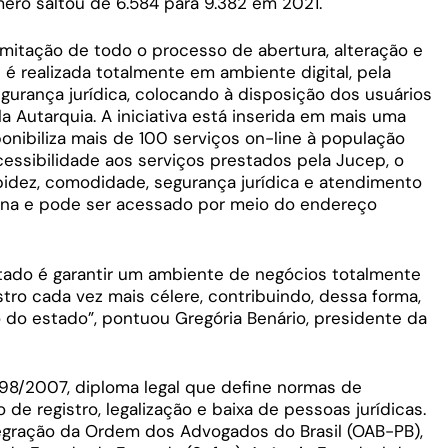
mero saltou de 6.584 para 9.382 em 2021.
amitação de todo o processo de abertura, alteração e
 realizada totalmente em ambiente digital, pela
segurança jurídica, colocando à disposição dos usuários
 Autarquia. A iniciativa está inserida em mais uma
ponibiliza mais de 100 serviços on-line à população
cessibilidade aos serviços prestados pela Jucep, o
pidez, comodidade, segurança jurídica e atendimento
ana e pode ser acessado por meio do endereço
ado é garantir um ambiente de negócios totalmente
stro cada vez mais célere, contribuindo, dessa forma,
o estado”, pontuou Gregória Benário, presidente da
1.598/2007, diploma legal que define normas de
 de registro, legalização e baixa de pessoas jurídicas.
egração da Ordem dos Advogados do Brasil (OAB-PB),