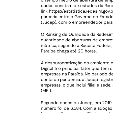
o tempo médio de abertura de emp
dados constam de estudos da Recei
link https://estatistica.redesim.go
parceria entre o Governo do Estado
(Jucep), com o empreendedor para
O Ranking de Qualidade da Redesim
quantidade de aberturas de empresa
métrica, segundo a Receita Federa
Paraíba chega até 20 horas.
A desburocratização do ambiente e
Digital é o principal fator que tem
empresas na Paraíba. No período de
conta da pandemia, a Jucep regist
empresas, o que inclui filial e sed
(MEI).
Segundo dados da Jucep, em 2019, 
número foi de 6.584. Com a adoção