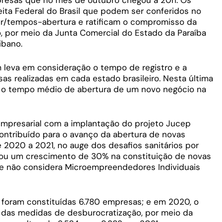
resas que no mês de outubro chegou a 20h. Os
ta Federal do Brasil que podem ser conferidos no
v.br/tempos-abertura e ratificam o compromisso da
, por meio da Junta Comercial do Estado da Paraíba
ibano.
 leva em consideração o tempo de registro e a
s realizadas em cada estado brasileiro. Nesta última
l, o tempo médio de abertura de um novo negócio na
mpresarial com a implantação do projeto Jucep
 contribuído para o avanço da abertura de novas
 2020 a 2021, no auge dos desafios sanitários por
rou um crescimento de 30% na constituição de novas
e, e não considera Microempreendedores Individuais
foram constituídas 6.780 empresas; e em 2020, o
 das medidas de desburocratização, por meio da