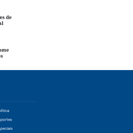
es de
al
nome
os
lítica
sportes
peciais