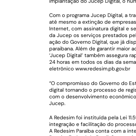
implantação do Jucep Digital, o nú
Com o programa Jucep Digital, a tr
até mesmo a extinção de empresas é
Internet, com assinatura digital e 
da Jucep os serviços prestados pela
ação do Governo Digital, que já dis
paraibana. Além de garantir maior a
‘Jucep Digital’ também assegura ra
24 horas em todos os dias da sem
eletrônico www.redesim.pb.gov.br
“O compromisso do Governo do Est
digital tornando o processo de regi
com o desenvolvimento econômico d
Jucep.
A Redesim foi instituída pela Lei 1
integração e facilitação do processo
A Redesim Paraíba conta com a int