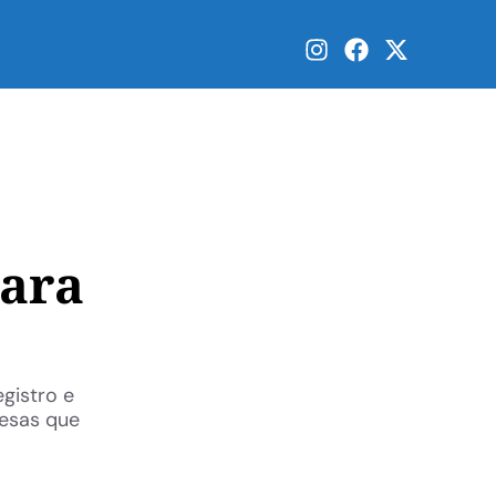
para
gistro e
resas que