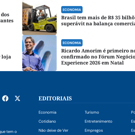
ECONOMIA
 dos
Brasil tem mais de R$ 35 bilhõ
rantes
superávit na balança comerci
ECONOMIA
Ricardo Amorim é primeiro 
 loja
confirmado no Fórum Negóci
Experience 2026 em Natal
EDITORIAIS
Economia
Turismo
Po
Cotidiano
Entretenimento
E
Não deixe de Ver
Empregos
Es
que tem o