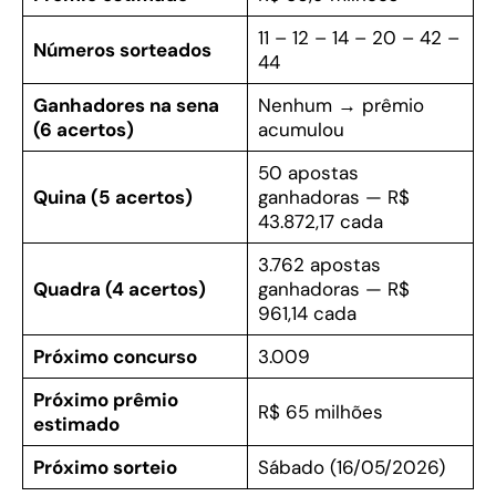
11 – 12 – 14 – 20 – 42 –
Números sorteados
44
Ganhadores na sena
Nenhum → prêmio
(6 acertos)
acumulou
50 apostas
Quina (5 acertos)
ganhadoras — R$
43.872,17 cada
3.762 apostas
Quadra (4 acertos)
ganhadoras — R$
961,14 cada
Próximo concurso
3.009
Próximo prêmio
R$ 65 milhões
estimado
Próximo sorteio
Sábado (16/05/2026)