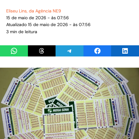
Eliseu Lins
, da Agência NE9
15 de maio de 2026 - às 07:56
Atualizado 15 de maio de 2026 - às 07:56
3 min de leitura
Share on WhatsApp
Share on Threads
Share on Telegram
Share on Facebook
Share 