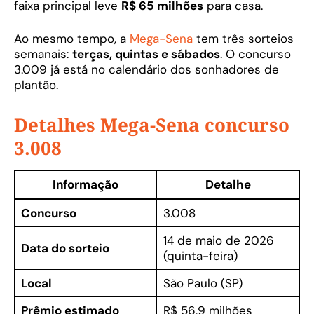
faixa principal leve
R$ 65 milhões
para casa.
Ao mesmo tempo, a
Mega-Sena
tem três sorteios
semanais:
terças, quintas e sábados
. O concurso
3.009 já está no calendário dos sonhadores de
plantão.
Detalhes Mega-Sena concurso
3.008
Informação
Detalhe
Concurso
3.008
14 de maio de 2026
Data do sorteio
(quinta-feira)
Local
São Paulo (SP)
Prêmio estimado
R$ 56,9 milhões