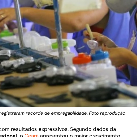
registraram recorde de empregabilidade. Foto reprodução
com resultados expressivos. Segundo dados da
egional,
o
Ceará
apresentou o maior crescimento