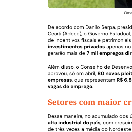
Elma
De acordo com Danilo Serpa, presi
Ceará (Adece), o Governo Estadual,
de incentivos fiscais e patrimoniai
investimentos privados
apenas no 
gerarão mais de
7 mil empregos di
Além disso, o Conselho de Desenv
aprovou, só em abril,
80 novos plei
empresas
, que representam
R$ 6,8
vagas de emprego
.
Setores com maior cr
Dessa maneira, no acumulado dos úl
alta industrial do país
, com cresc
de três vezes a média do Nordeste 