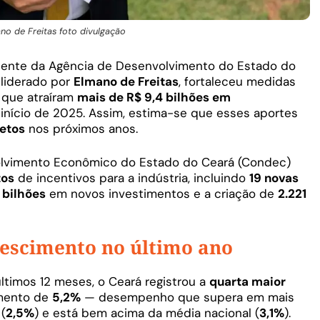
no de Freitas foto divulgação
dente da Agência de Desenvolvimento do Estado do
 liderado por
Elmano de Freitas
, fortaleceu medidas
s que atraíram
mais de R$ 9,4 bilhões em
início de 2025. Assim, estima-se que esses aportes
retos
nos próximos anos.
olvimento Econômico do Estado do Ceará (Condec)
tos
de incentivos para a indústria, incluindo
19 novas
 bilhões
em novos investimentos e a criação de
2.221
escimento no último ano
timos 12 meses, o Ceará registrou a
quarta maior
imento de
5,2%
— desempenho que supera em mais
(
2,5%
) e está bem acima da média nacional (
3,1%
).