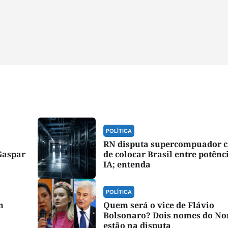
POLÍTICA
RN disputa supercompuador 
Gaspar
de colocar Brasil entre potênc
IA; entenda
POLÍTICA
m
Quem será o vice de Flávio
Bolsonaro? Dois nomes do No
estão na disputa