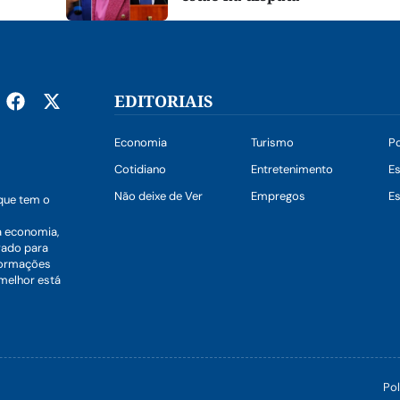
EDITORIAIS
Economia
Turismo
Po
Cotidiano
Entretenimento
E
Não deixe de Ver
Empregos
Es
que tem o
a economia,
vado para
nformações
 melhor está
Pol