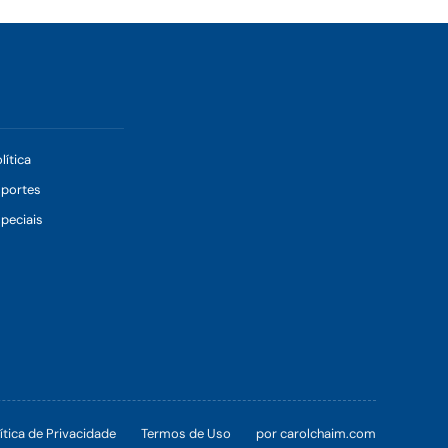
lítica
sportes
peciais
ítica de Privacidade
Termos de Uso
por carolchaim.com