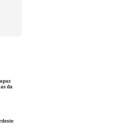
capaz
ias da
rdeste