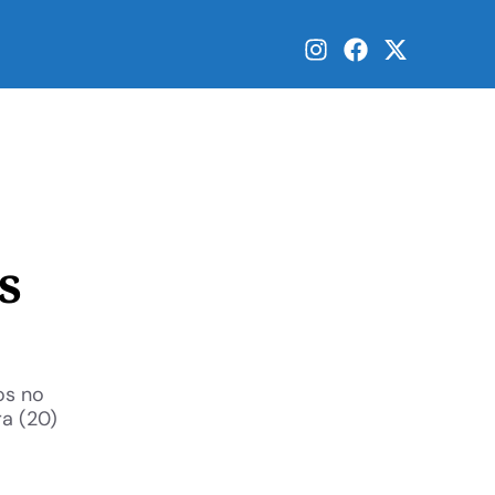
s
os no
a (20)