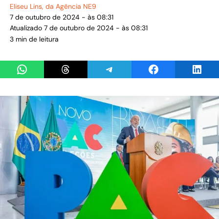
Eliseu Lins
, da Agência NE9
7 de outubro de 2024 - às 08:31
Atualizado 7 de outubro de 2024 - às 08:31
3 min de leitura
Share on WhatsApp
Share on Threads
Share on Telegram
Share on Facebook
Share 