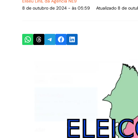
Eliseu Lins
, da Agência NE9
8 de outubro de 2024 - às 05:59
Atualizado 8 de out
Share on WhatsApp
Share on Threads
Share on Telegram
Share on Facebook
Share on LinkedIn