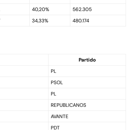
L
40,20%
562.305
T
34,33%
480.174
Partido
PL
PSOL
PL
REPUBLICANOS
AVANTE
PDT