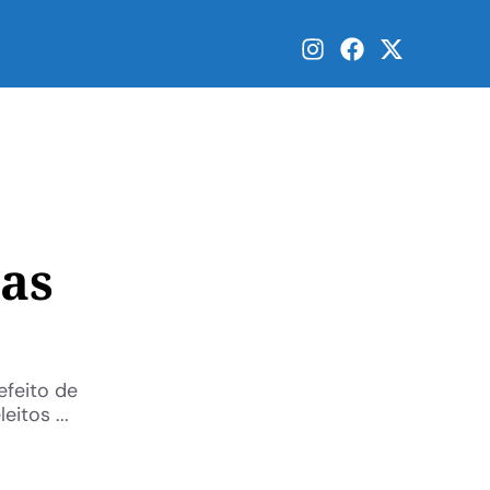
das
efeito de
itos ...