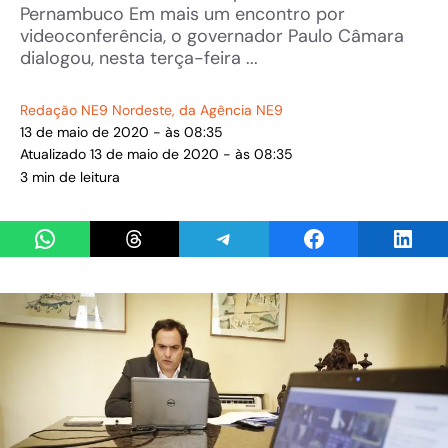
Pernambuco Em mais um encontro por
videoconferência, o governador Paulo Câmara
dialogou, nesta terça-feira ...
Redação NE9 Nordeste
, da Agência NE9
13 de maio de 2020 - às 08:35
Atualizado 13 de maio de 2020 - às 08:35
3 min de leitura
Share on WhatsApp
Share on Threads
Share on Telegram
Share on Facebook
Share 