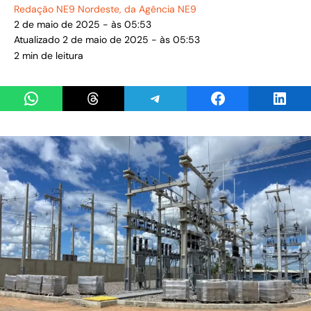
Redação NE9 Nordeste
, da Agência NE9
2 de maio de 2025 - às 05:53
Atualizado 2 de maio de 2025 - às 05:53
2 min de leitura
Share on WhatsApp
Share on Threads
Share on Telegram
Share on Facebook
Share 