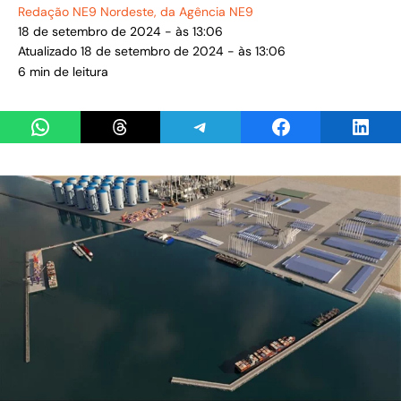
Redação NE9 Nordeste
, da Agência NE9
18 de setembro de 2024 - às 13:06
Atualizado 18 de setembro de 2024 - às 13:06
6 min de leitura
Share on WhatsApp
Share on Threads
Share on Telegram
Share on Facebook
Share 