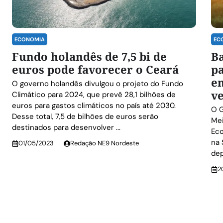
ECONOMIA
EC
Fundo holandês de 7,5 bi de
B
euros pode favorecer o Ceará
pa
e
O governo holandês divulgou o projeto do Fundo
ve
Climático para 2024, que prevê 28,1 bilhões de
euros para gastos climáticos no país até 2030.
O G
Desse total, 7,5 de bilhões de euros serão
Mei
destinados para desenvolver ...
Eco
na 
01/05/2023
Redação NE9 Nordeste
dep
2