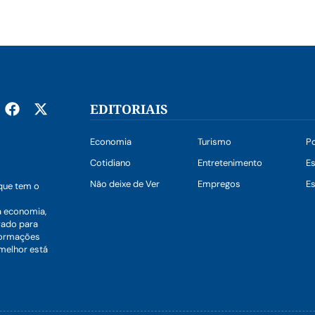
EDITORIAIS
Economia
Turismo
Po
Cotidiano
Entretenimento
E
Não deixe de Ver
Empregos
Es
que tem o
a economia,
vado para
nformações
 melhor está