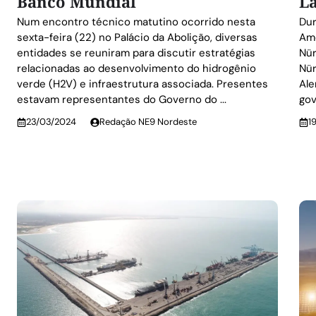
Banco Mundial
L
Num encontro técnico matutino ocorrido nesta
Dur
sexta-feira (22) no Palácio da Abolição, diversas
Ame
entidades se reuniram para discutir estratégias
Nür
relacionadas ao desenvolvimento do hidrogênio
Nür
verde (H2V) e infraestrutura associada. Presentes
Ale
estavam representantes do Governo do ...
gov
23/03/2024
Redação NE9 Nordeste
1