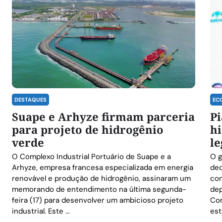
DESTAQUES
EC
Suape e Arhyze firmam parceria
Pi
para projeto de hidrogênio
hi
verde
le
O Complexo Industrial Portuário de Suape e a
O g
Arhyze, empresa francesa especializada em energia
dec
renovável e produção de hidrogênio, assinaram um
com
memorando de entendimento na última segunda-
dep
feira (17) para desenvolver um ambicioso projeto
Con
industrial. Este ...
est