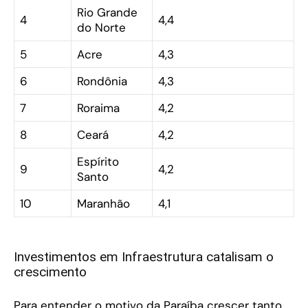
Rio Grande
4
4,4
do Norte
5
Acre
4,3
6
Rondônia
4,3
7
Roraima
4,2
8
Ceará
4,2
Espírito
9
4,2
Santo
10
Maranhão
4,1
Investimentos em Infraestrutura catalisam o
crescimento
Para entender o motivo da Paraíba crescer tanto,