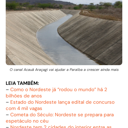
O canal Acauã Araçagi vai ajudar a Paraíba a crescer ainda mais
LEIA TAMBÉM:
–
Como o Nordeste já “rodou o mundo” há 2
bilhões de anos
–
Estado do Nordeste lança edital de concurso
com 4 mil vagas
–
Cometa do Século: Nordeste se prepara para
espetáculo no céu
–
Nordeste tem 2 cidades do interior entre as