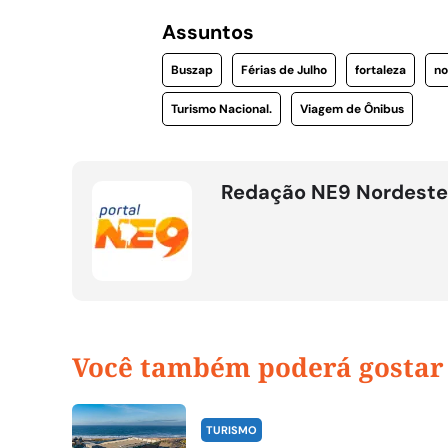
Assuntos
Buszap
Férias de Julho
fortaleza
no
Turismo Nacional.
Viagem de Ônibus
Redação NE9 Nordeste
Você também poderá gostar
TURISMO