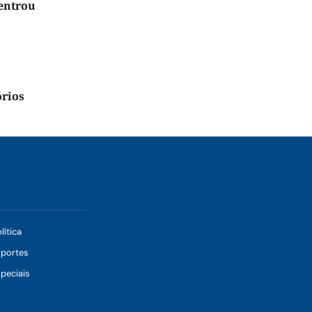
 entrou
órios
lítica
sportes
peciais