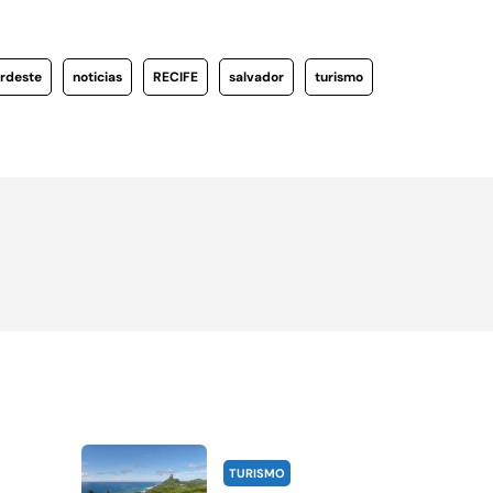
rdeste
noticias
RECIFE
salvador
turismo
TURISMO