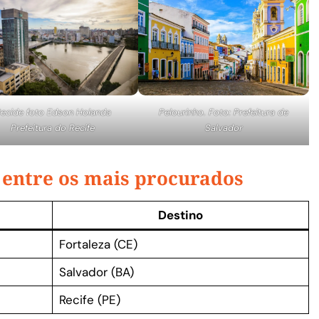
Pelourinho. Foto: Prefeitura de
ecide foto Edson Holanda
Salvador
Prefeitura do Recife
 entre os mais procurados
Destino
Fortaleza (CE)
Salvador (BA)
Recife (PE)