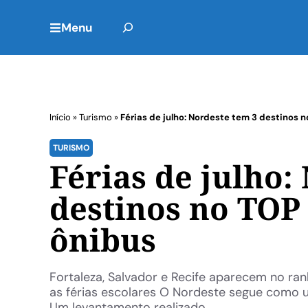
Menu
Início
»
Turismo
»
Férias de julho: Nordeste tem 3 destinos 
TURISMO
Férias de julho:
destinos no TOP
ônibus
Fortaleza, Salvador e Recife aparecem no ran
as férias escolares O Nordeste segue como um
Um levantamento realizado ...