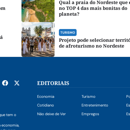
Qual a praia do Nordeste que
bom
no TOP 4 das mais bonitas do
planeta?
TURISMO
rá
Projeto pode selecionar territ
de afroturismo no Nordeste
EDITORIAIS
Economia
Turismo
Po
Cotidiano
Entretenimento
E
Não deixe de Ver
Empregos
Es
que tem o
a economia,