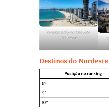
Fortaleza beira mar foto João
Crisostomo
R
Destinos do Nordeste
Posição no ranking
5º
9º
10º