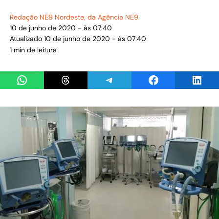
Redação NE9 Nordeste
, da Agência NE9
10 de junho de 2020 - às 07:40
Atualizado 10 de junho de 2020 - às 07:40
1 min de leitura
Share on WhatsApp
Share on Threads
Share on Telegram
Share on Facebook
Share 