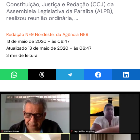
Constituição, Justiça e Redação (CCJ) da
Assembleia Legislativa da Paraíba (ALPB),
realizou reunião ordinária, ...
Redação NE9 Nordeste
, da Agência NE9
13 de maio de 2020 - às 06:47
Atualizado 13 de maio de 2020 - às 06:47
3 min de leitura
Share on WhatsApp
Share on Threads
Share on Telegram
Share on Facebook
Share 