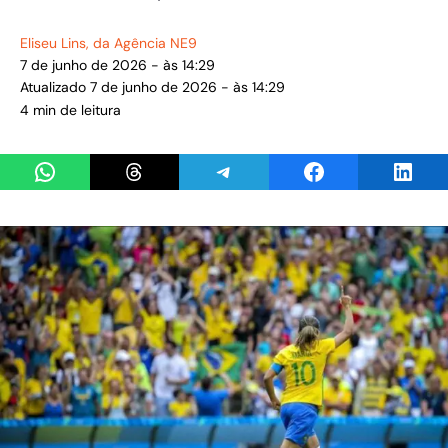
Eliseu Lins
, da Agência NE9
7 de junho de 2026 - às 14:29
Atualizado 7 de junho de 2026 - às 14:29
4 min de leitura
Share on WhatsApp
Share on Threads
Share on Telegram
Share on Facebook
Share 