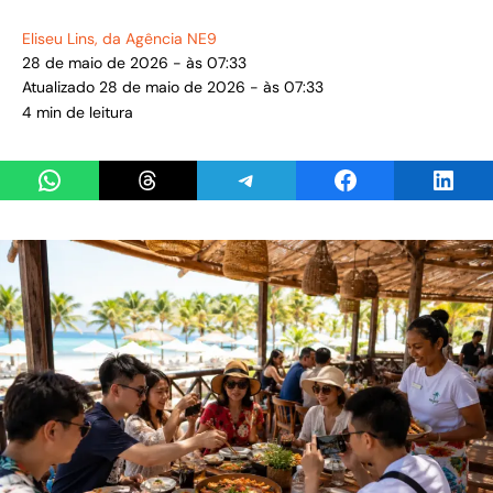
Eliseu Lins
, da Agência NE9
28 de maio de 2026 - às 07:33
Atualizado 28 de maio de 2026 - às 07:33
4 min de leitura
Share on WhatsApp
Share on Threads
Share on Telegram
Share on Facebook
Share 