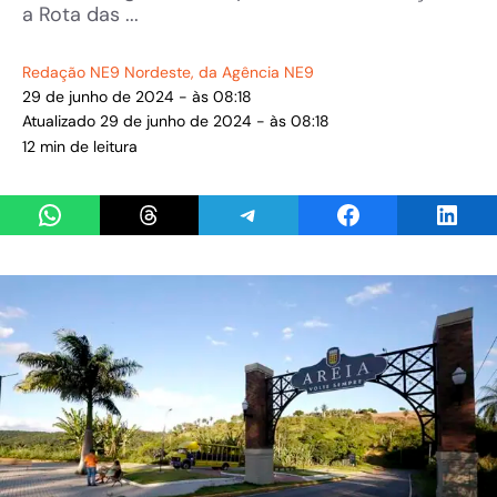
a Rota das ...
Redação NE9 Nordeste
, da Agência NE9
29 de junho de 2024 - às 08:18
Atualizado 29 de junho de 2024 - às 08:18
12 min de leitura
Share on WhatsApp
Share on Threads
Share on Telegram
Share on Facebook
Share 